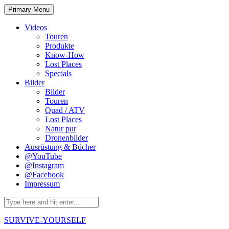
Skip
Primary Menu
to
content
Videos
Touren
Produkte
Know-How
Lost Places
Specials
Bilder
Bilder
Touren
Quad / ATV
Lost Places
Natur pur
Dronenbilder
Ausrüstung & Bücher
@YouTube
@Instagram
@Facebook
Impressum
Search
for:
SURVIVE-YOURSELF