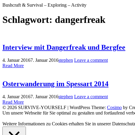
Bushcraft & Survival – Exploring – Activity
Schlagwort:
dangerfreak
Interview mit Dangerfreak und Bergfee
4. Januar 2016
7. Januar 2016
stephen
Leave a comment
Read More
Osterwanderung im Spessart 2014
4. Januar 2016
7. Januar 2016
stephen
Leave a comment
Read More
© 2026 SURVIVE-YOURSELF
|
WordPress Theme:
Cosimo
by Cre
Facebook
Instagram
YouTube
Um unsere Webseite für Sie optimal zu gestalten und fortlaufend v
Weitere Informationen zu Cookies erhalten Sie in unserer Datenschut