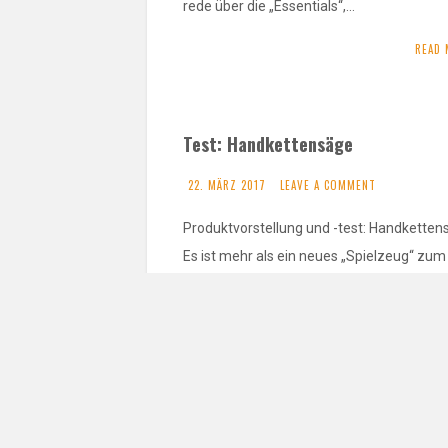
rede über die „Essentials“,…
READ 
Test: Handkettensäge
22. MÄRZ 2017
LEAVE A COMMENT
Produktvorstellung und -test: Handketten
Es ist mehr als ein neues „Spielzeug“ zum
austoben – auch wenn ich mich ausgetob
habe.…
READ 