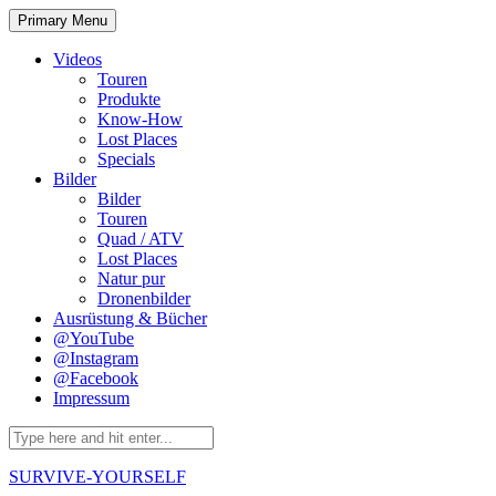
Skip
Primary Menu
to
content
Videos
Touren
Produkte
Know-How
Lost Places
Specials
Bilder
Bilder
Touren
Quad / ATV
Lost Places
Natur pur
Dronenbilder
Ausrüstung & Bücher
@YouTube
@Instagram
@Facebook
Impressum
Search
for:
SURVIVE-YOURSELF