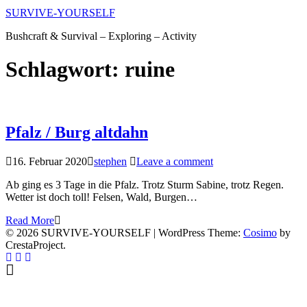
SURVIVE-YOURSELF
Bushcraft & Survival – Exploring – Activity
Schlagwort:
ruine
Pfalz / Burg altdahn
16. Februar 2020
stephen
Leave a comment
Ab ging es 3 Tage in die Pfalz. Trotz Sturm Sabine, trotz Regen.
Wetter ist doch toll! Felsen, Wald, Burgen…
Read More
© 2026 SURVIVE-YOURSELF
|
WordPress Theme:
Cosimo
by
CrestaProject.
Facebook
Instagram
YouTube