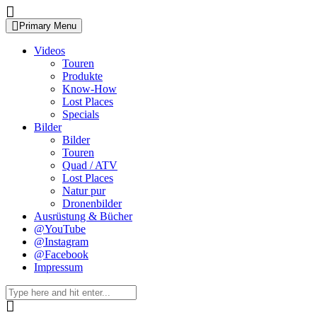
Skip
to
Primary Menu
content
Videos
Touren
Produkte
Know-How
Lost Places
Specials
Bilder
Bilder
Touren
Quad / ATV
Lost Places
Natur pur
Dronenbilder
Ausrüstung & Bücher
@YouTube
@Instagram
@Facebook
Impressum
Search
for: