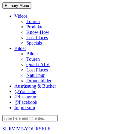
Skip
Primary Menu
to
content
Videos
Touren
Produkte
Know-How
Lost Places
Specials
Bilder
Bilder
Touren
Quad / ATV
Lost Places
Natur pur
Dronenbilder
Ausrüstung & Bücher
@YouTube
@Instagram
@Facebook
Impressum
Search
for:
SURVIVE-YOURSELF