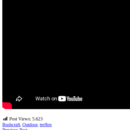
Post Views:
5.623
Bushcraft
,
Outdoor
,
treffen
Previous Post