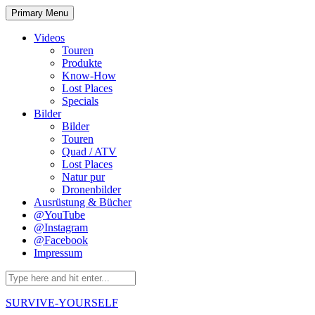
Skip
Primary Menu
to
content
Videos
Touren
Produkte
Know-How
Lost Places
Specials
Bilder
Bilder
Touren
Quad / ATV
Lost Places
Natur pur
Dronenbilder
Ausrüstung & Bücher
@YouTube
@Instagram
@Facebook
Impressum
Search
for:
SURVIVE-YOURSELF