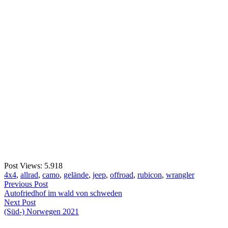
Post Views:
5.918
4x4
,
allrad
,
camo
,
gelände
,
jeep
,
offroad
,
rubicon
,
wrangler
Beitragsnavigation
Previous Post
Previous
Autofriedhof im wald von schweden
post:
Next Post
Next
(Süd-) Norwegen 2021
post: