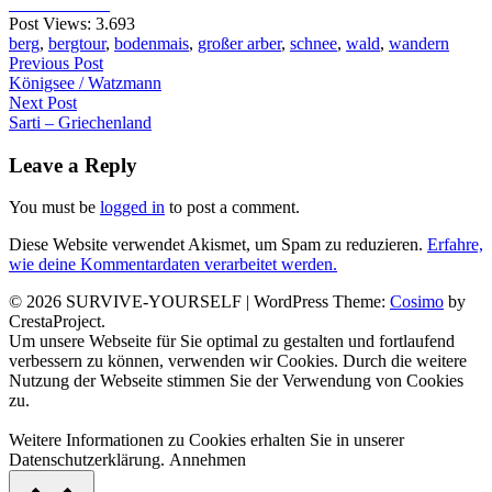
Post Views:
3.693
berg
,
bergtour
,
bodenmais
,
großer arber
,
schnee
,
wald
,
wandern
Beitragsnavigation
Previous Post
Previous
Königsee / Watzmann
post:
Next Post
Next
Sarti – Griechenland
post:
Leave a Reply
You must be
logged in
to post a comment.
Diese Website verwendet Akismet, um Spam zu reduzieren.
Erfahre,
wie deine Kommentardaten verarbeitet werden.
© 2026 SURVIVE-YOURSELF
|
WordPress Theme:
Cosimo
by
CrestaProject.
Facebook
Instagram
YouTube
Um unsere Webseite für Sie optimal zu gestalten und fortlaufend
verbessern zu können, verwenden wir Cookies. Durch die weitere
Nutzung der Webseite stimmen Sie der Verwendung von Cookies
zu.
Weitere Informationen zu Cookies erhalten Sie in unserer
Datenschutzerklärung.
Annehmen