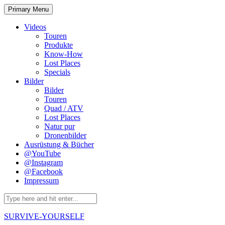
Skip
Primary Menu
to
content
Videos
Touren
Produkte
Know-How
Lost Places
Specials
Bilder
Bilder
Touren
Quad / ATV
Lost Places
Natur pur
Dronenbilder
Ausrüstung & Bücher
@YouTube
@Instagram
@Facebook
Impressum
Search
for:
SURVIVE-YOURSELF