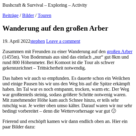
Bushcraft & Survival – Exploring – Activity
Beiträge
/
Bilder
/
Touren
Wanderung auf den großen Arber
19. April 2022
stephen
Leave a comment
Zusammen mit Freunden zu einer Wanderung auf den
großen Arber
(1455m). Von Bodenmais aus sind das einfach „nur“ gut 8km und
rund 800 Höhenmeter. Bei Komoot ist die Tour als schwer
gekennzeichnet – Trittsicherheit notwendig.
Das haben wir auch so empfunden. Es dauerte schon ein Weilchen
und einige Pausen bis wir uns den Weg bis auf die Spitze erkämpft
haben. Im Tal war es noch entspannt, trocken, warm etc. Der Weg
war großtenteils steinig, sodass größere Schritte notwenig waren.
Mit zunehmender Höhe kam auch Schnee hinzu, er teils sehr
rutschig war. Je weiter oben umso kälter. Darauf waren wir nur sehr
bedingt vorbereitet – denn die Wettervorhersage war gut 🙂
Frierend und erschöpft kamen wir dann endlich oben an. Hier ein
paar Bilder dazu: