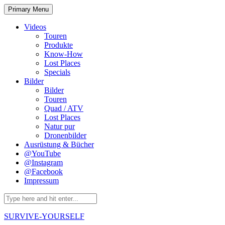
Skip
Primary Menu
to
content
Videos
Touren
Produkte
Know-How
Lost Places
Specials
Bilder
Bilder
Touren
Quad / ATV
Lost Places
Natur pur
Dronenbilder
Ausrüstung & Bücher
@YouTube
@Instagram
@Facebook
Impressum
Search
for:
SURVIVE-YOURSELF