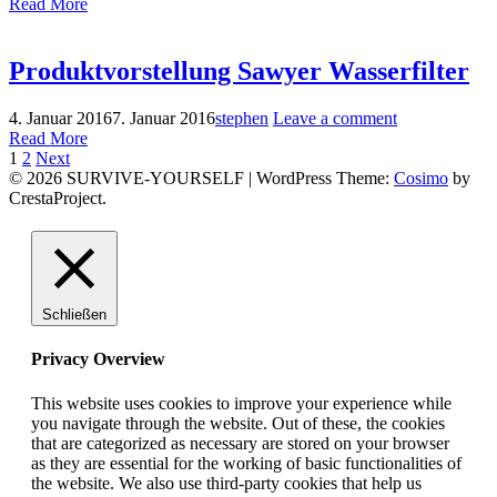
Read More
Produktvorstellung Sawyer Wasserfilter
4. Januar 2016
7. Januar 2016
stephen
Leave a comment
Read More
Seitennummerierung
Page
Page
1
2
Next
© 2026 SURVIVE-YOURSELF
|
WordPress Theme:
Cosimo
by
der
CrestaProject.
Beiträge
Facebook
Instagram
YouTube
Schließen
Privacy Overview
This website uses cookies to improve your experience while
you navigate through the website. Out of these, the cookies
that are categorized as necessary are stored on your browser
as they are essential for the working of basic functionalities of
the website. We also use third-party cookies that help us